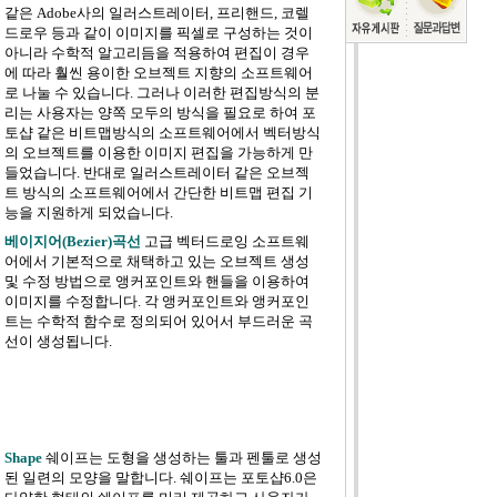
같은 Adobe사의 일러스트레이터, 프리핸드, 코렐
드로우 등과 같이 이미지를 픽셀로 구성하는 것이
아니라 수학적 알고리듬을 적용하여 편집이 경우
에 따라 훨씬 용이한 오브젝트 지향의 소프트웨어
로 나눌 수 있습니다. 그러나 이러한 편집방식의 분
리는 사용자는 양쪽 모두의 방식을 필요로 하여 포
토샵 같은 비트맵방식의 소프트웨어에서 벡터방식
의 오브젝트를 이용한 이미지 편집을 가능하게 만
들었습니다. 반대로 일러스트레이터 같은 오브젝
트 방식의 소프트웨어에서 간단한 비트맵 편집 기
능을 지원하게 되었습니다.
베이지어(Bezier)곡선
고급 벡터드로잉 소프트웨
어에서 기본적으로 채택하고 있는 오브젝트 생성
및 수정 방법으로 앵커포인트와 핸들을 이용하여
이미지를 수정합니다. 각 앵커포인트와 앵커포인
트는 수학적 함수로 정의되어 있어서 부드러운 곡
선이 생성됩니다.
Shape
쉐이프는 도형을 생성하는 툴과 펜툴로 생성
된 일련의 모양을 말합니다. 쉐이프는 포토샵6.0은